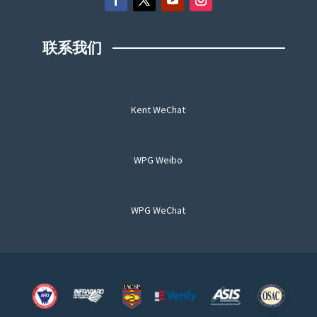
联系我们
Kent WeChat
WPG Weibo
WPG WeChat