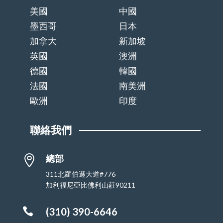
美國
中國
墨西哥
日本
加拿大
新加坡
英國
澳洲
德國
韓國
法國
南美洲
歐洲
印度
聯絡我們
總部

311北羅伯遜大道#776
加利福尼亞比佛利山莊90211

(310) 390-6646