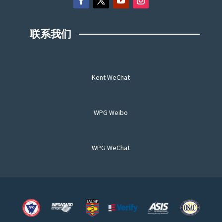
联系我们
Kent WeChat
WPG Weibo
WPG WeChat