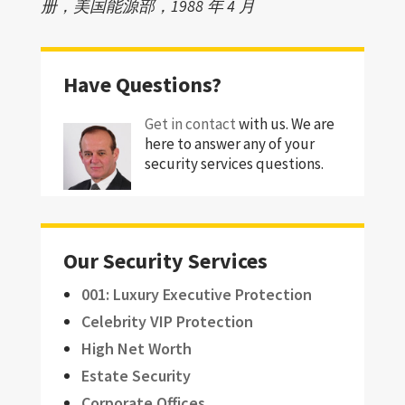
册，美国能源部，1988 年 4 月
Have Questions?
Get in contact
with us. We are
here to answer any of your
security services questions.
Our Security Services
001: Luxury Executive Protection
Celebrity VIP Protection
High Net Worth
Estate Security
Corporate Offices