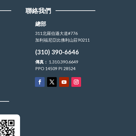
聯絡我們
總部
311北羅伯遜大道#776
加利福尼亞比佛利山莊90211
(310) 390-6646
傳真：
1.310.390.6649
PPO 14509 PI 28524