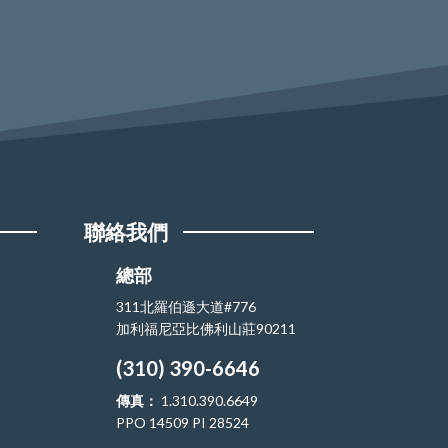
聯絡我們
總部
311北羅伯遜大道#776
加利福尼亞比佛利山莊90211
(310) 390-6646
傳真：
1.310.390.6649
PPO 14509 PI 28524