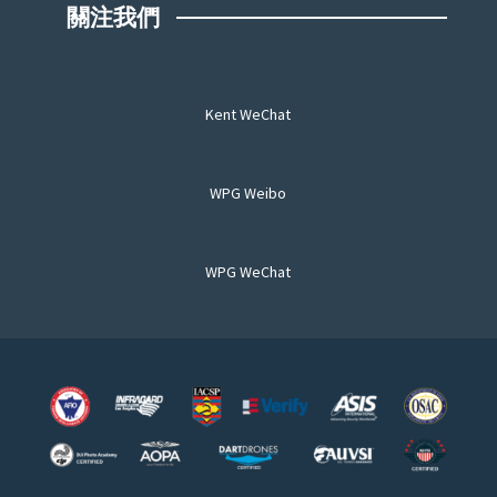
關注我們
Kent WeChat
WPG Weibo
WPG WeChat