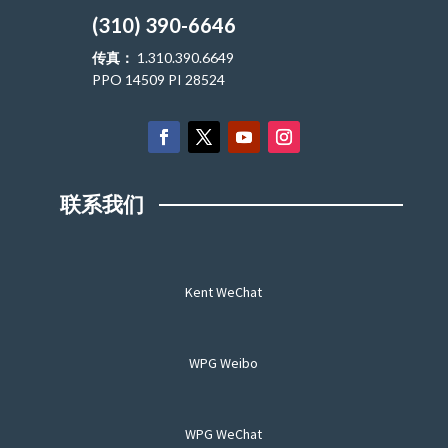
(310) 390-6646
传真：
1.310.390.6649
PPO 14509 PI 28524
联系我们
Kent WeChat
WPG Weibo
WPG WeChat