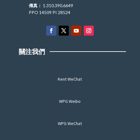
傳真：
1.310.390.6649
PPO 14509 PI 28524
關注我們
Kent WeChat
WPG Weibo
WPG WeChat