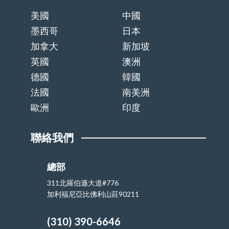
美國
中國
墨西哥
日本
加拿大
新加坡
英國
澳洲
德國
韓國
法國
南美洲
歐洲
印度
聯絡我們
總部
311北羅伯遜大道#776
加利福尼亞比佛利山莊90211
(310) 390-6646