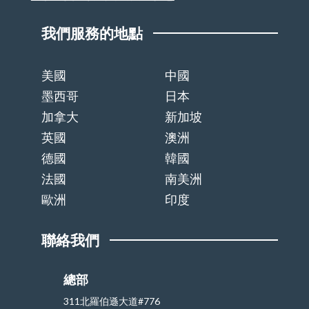
我們服務的地點
美國
中國
墨西哥
日本
加拿大
新加坡
英國
澳洲
德國
韓國
法國
南美洲
歐洲
印度
聯絡我們
總部
311北羅伯遜大道#776