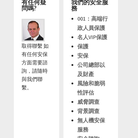
有任何疑
我們的安全服
問嗎?
務
001：高端行
政人員保護
名人VIP保護
取得聯繫 如
保護
有任何安保
安保
方面需要諮
公司總部以
詢，請隨時
及財產
與我們聯
風險和脆弱
繫。
性評估
威脅調查
背景調查
無人機安保
服務