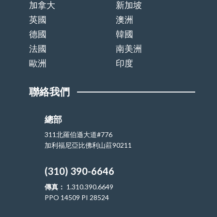
加拿大
新加坡
英國
澳洲
德國
韓國
法國
南美洲
歐洲
印度
聯絡我們
總部
311北羅伯遜大道#776
加利福尼亞比佛利山莊90211
(310) 390-6646
傳真：
1.310.390.6649
PPO 14509 PI 28524