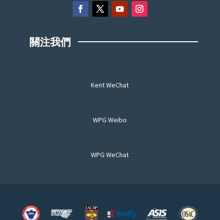
關注我們
Kent WeChat
WPG Weibo
WPG WeChat