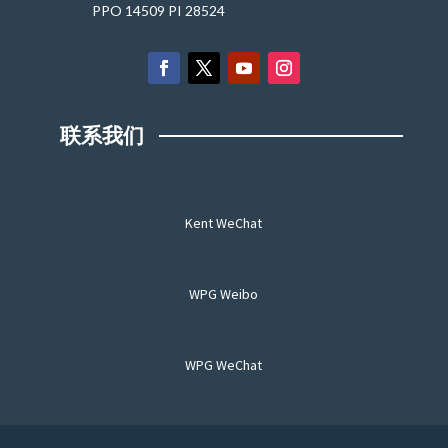
PPO 14509 PI 28524
联系我们
Kent WeChat
WPG Weibo
WPG WeChat