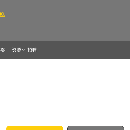
博客
资源
招聘
我们的服务
满足您所有的安全需求！