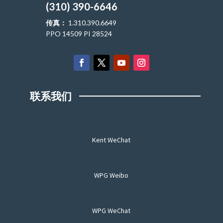
(310) 390-6646
传真：
1.310.390.6649
PPO 14509 PI 28524
联系我们
Kent WeChat
WPG Weibo
WPG WeChat