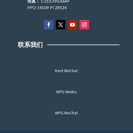
传真：
1.310.390.6649
PPO 14509 PI 28524
联系我们
Kent WeChat
WPG Weibo
WPG WeChat