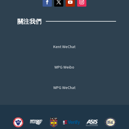
關注我們
Kent WeChat
WPG Weibo
WPG WeChat