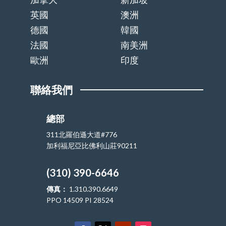
英國
澳洲
德國
韓國
法國
南美洲
歐洲
印度
聯絡我們
總部
311北羅伯遜大道#776
加利福尼亞比佛利山莊90211
(310) 390-6646
傳真：
1.310.390.6649
PPO 14509 PI 28524