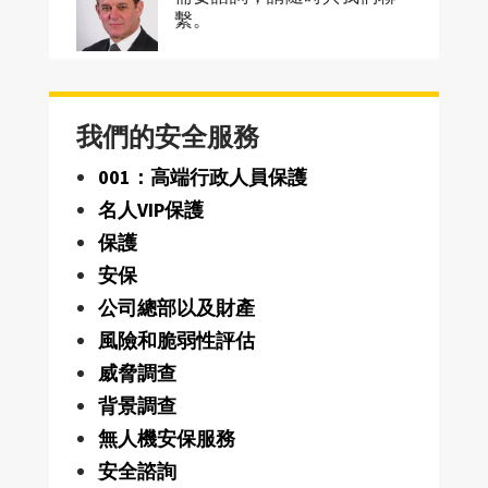
繫。
我們的安全服務
001：高端行政人員保護
名人VIP保護
保護
安保
公司總部以及財產
風險和脆弱性評估
威脅調查
背景調查
無人機安保服務
安全諮詢