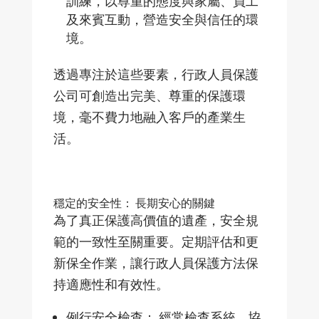
訓練，以尊重的態度與家屬、員工
及來賓互動，營造安全與信任的環
境。
透過專注於這些要素，行政人員保護
公司可創造出完美、尊重的保護環
境，毫不費力地融入客戶的產業生
活。
穩定的安全性： 長期安心的關鍵
為了真正保護高價值的遺產，安全規
範的一致性至關重要。定期評估和更
新保全作業，讓行政人員保護方法保
持適應性和有效性。
例行安全檢查： 經常檢查系統、協