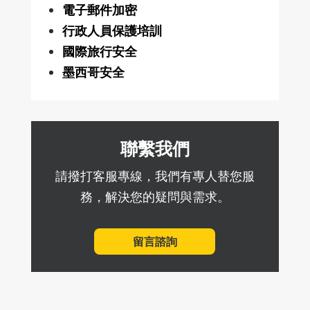
電子郵件加密
行政人員保護培訓
國際旅行安全
墨西哥安全
聯繫我們
請撥打客服專線，我們有專人替您服
務，解決您的疑問與需求。
留言諮詢