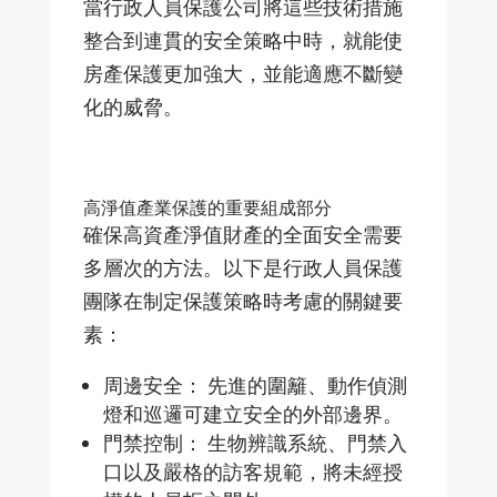
當行政人員保護公司將這些技術措施
整合到連貫的安全策略中時，就能使
房產保護更加強大，並能適應不斷變
化的威脅。
高淨值產業保護的重要組成部分
確保高資產淨值財產的全面安全需要
多層次的方法。以下是行政人員保護
團隊在制定保護策略時考慮的關鍵要
素：
周邊安全： 先進的圍籬、動作偵測
燈和巡邏可建立安全的外部邊界。
門禁控制： 生物辨識系統、門禁入
口以及嚴格的訪客規範，將未經授