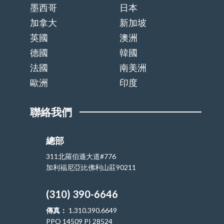
墨西哥
日本
加拿大
新加坡
英國
澳洲
德國
韓國
法國
南美洲
歐洲
印度
聯絡我們
總部
311北羅伯遜大道#776
加利福尼亞比佛利山莊90211
(310) 390-6646
傳真：
1.310.390.6649
PPO 14509 PI 28524