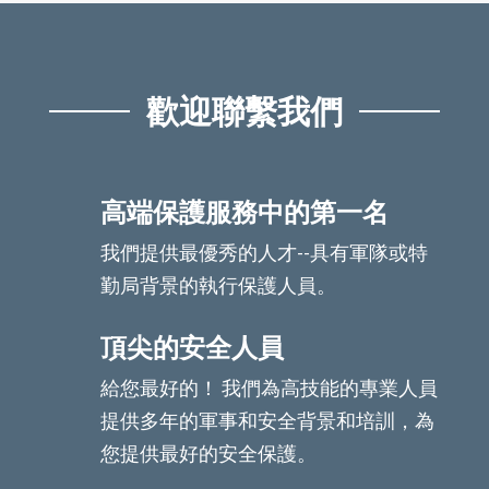
歡迎聯繫我們
高端保護服務中的第一名
我們提供最優秀的人才--具有軍隊或特
勤局背景的執行保護人員。
頂尖的安全人員
給您最好的！ 我們為高技能的專業人員
提供多年的軍事和安全背景和培訓，為
您提供最好的安全保護。