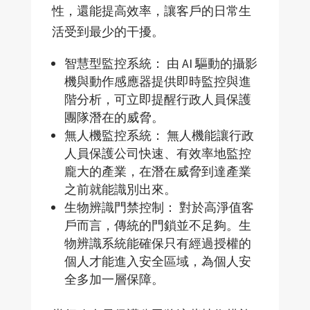
性，還能提高效率，讓客戶的日常生
活受到最少的干擾。
智慧型監控系統： 由 AI 驅動的攝影
機與動作感應器提供即時監控與進
階分析，可立即提醒行政人員保護
團隊潛在的威脅。
無人機監控系統： 無人機能讓行政
人員保護公司快速、有效率地監控
龐大的產業，在潛在威脅到達產業
之前就能識別出來。
生物辨識門禁控制： 對於高淨值客
戶而言，傳統的門鎖並不足夠。生
物辨識系統能確保只有經過授權的
個人才能進入安全區域，為個人安
全多加一層保障。