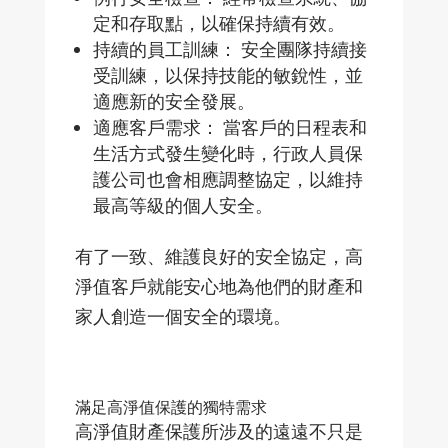
定和存取點，以確保持續有效。
持續的員工訓練： 安全團隊持續接
受訓練，以保持技能的敏銳性，並
適應新的安全發展。
適應客戶需求： 當客戶的日程表和
生活方式發生變化時，行政人員保
護公司也會相應調整協定，以維持
最高等級的個人安全。
有了一致、維護良好的安全協定，高
淨值客戶就能安心地為他們的財產和
家人創造一個安全的環境。
滿足高淨值保護的獨特需求
高淨值財產保護所涉及的遠遠不只是