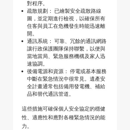
對程序。
疏散規劃： 已繪製安全疏散路線
圖，並定期進行檢視，以確保所有
住客與員工在危機發生時能迅速離
開。
通訊系統： 可靠、冗餘的通訊網路
讓行政保護團隊保持聯繫，以便與
當地當局、緊急服務機構及家人迅
速協調。
後備電源和資源： 停電或基本服務
中斷在緊急情況中很常見。遺產安
全計畫通常包括備用發電機、補給
品和替代通訊管道。
這些措施可確保個人安全協定的穩健
性、適應性和應對各種緊急情況的能
力。