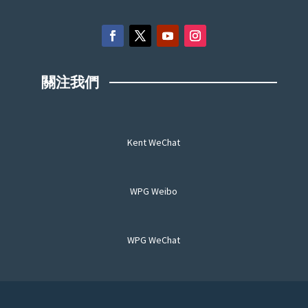
關注我們
Kent WeChat
WPG Weibo
WPG WeChat