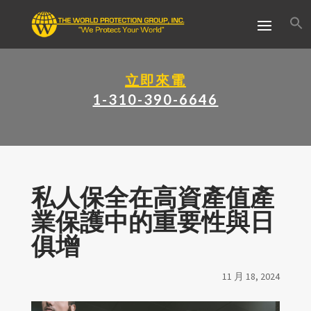
立即來電
1-310-390-6646
私人保全在高資產值產
業保護中的重要性與日
俱增
11 月 18, 2024