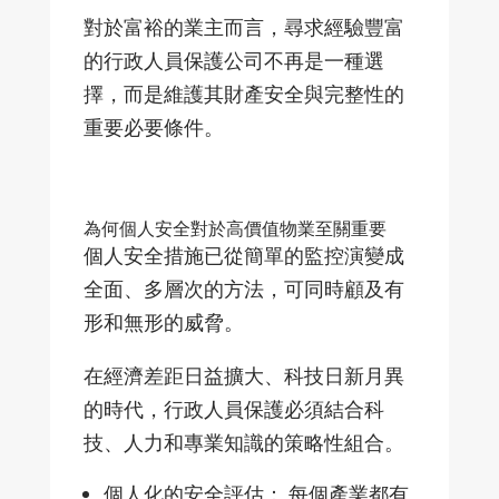
對於富裕的業主而言，尋求經驗豐富
的行政人員保護公司不再是一種選
擇，而是維護其財產安全與完整性的
重要必要條件。
為何個人安全對於高價值物業至關重要
個人安全措施已從簡單的監控演變成
全面、多層次的方法，可同時顧及有
形和無形的威脅。
在經濟差距日益擴大、科技日新月異
的時代，行政人員保護必須結合科
技、人力和專業知識的策略性組合。
個人化的安全評估： 每個產業都有