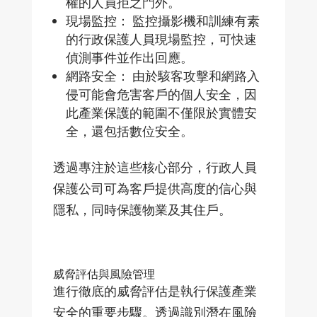
權的人員拒之門外。
現場監控： 監控攝影機和訓練有素
的行政保護人員現場監控，可快速
偵測事件並作出回應。
網路安全： 由於駭客攻擊和網路入
侵可能會危害客戶的個人安全，因
此產業保護的範圍不僅限於實體安
全，還包括數位安全。
透過專注於這些核心部分，行政人員
保護公司可為客戶提供高度的信心與
隱私，同時保護物業及其住戶。
威脅評估與風險管理
進行徹底的威脅評估是執行保護產業
安全的重要步驟。透過識別潛在風險