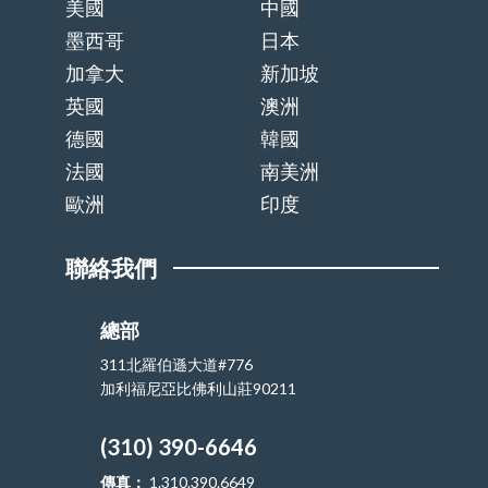
美國
中國
墨西哥
日本
加拿大
新加坡
英國
澳洲
德國
韓國
法國
南美洲
歐洲
印度
聯絡我們
總部
311北羅伯遜大道#776
加利福尼亞比佛利山莊90211
(310) 390-6646
傳真：
1.310.390.6649