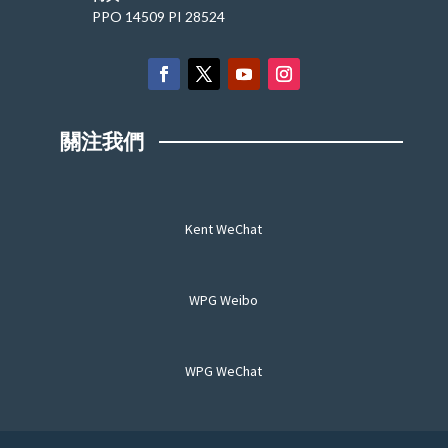
PPO 14509 PI 28524
關注我們
Kent WeChat
WPG Weibo
WPG WeChat