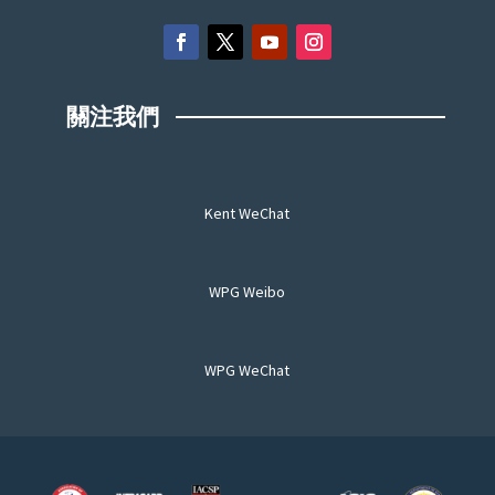
關注我們
Kent WeChat
WPG Weibo
WPG WeChat