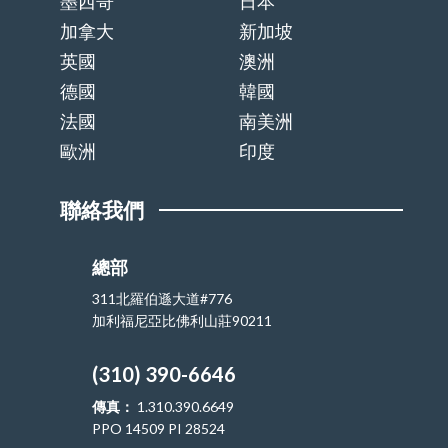
墨西哥
日本
加拿大
新加坡
英國
澳洲
德國
韓國
法國
南美洲
歐洲
印度
聯絡我們
總部
311北羅伯遜大道#776
加利福尼亞比佛利山莊90211
(310) 390-6646
傳真：
1.310.390.6649
PPO 14509 PI 28524