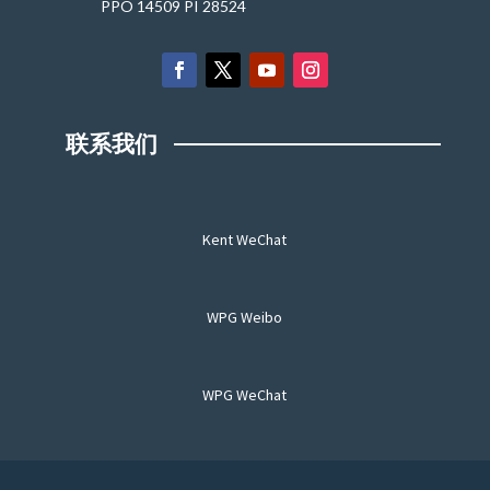
PPO 14509 PI 28524
联系我们
Kent WeChat
WPG Weibo
WPG WeChat