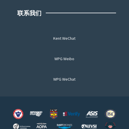
联系我们
Kent WeChat
WPG Weibo
WPG WeChat