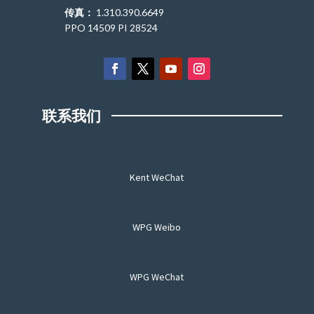
传真：
1.310.390.6649
PPO 14509 PI 28524
联系我们
Kent WeChat
WPG Weibo
WPG WeChat