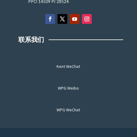
PPO 14509 PI 28524
联系我们
Kent WeChat
WPG Weibo
WPG WeChat