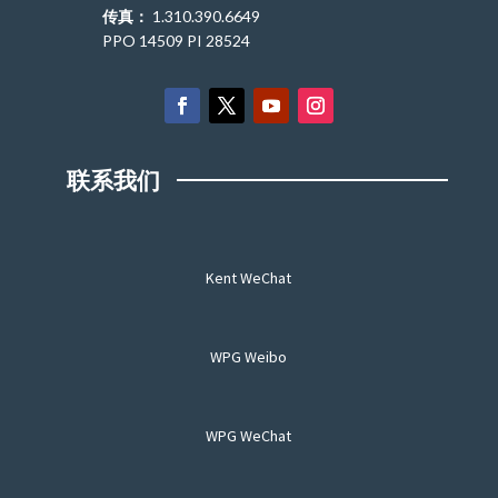
传真：
1.310.390.6649
PPO 14509 PI 28524
联系我们
Kent WeChat
WPG Weibo
WPG WeChat